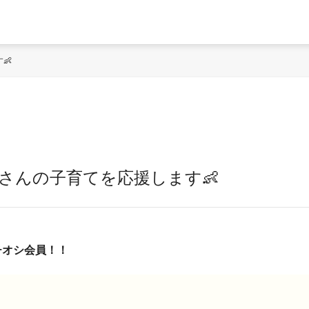
👶
Eはママさんの子育てを応援します👶
チオシ会員！！